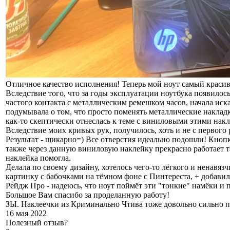
Отличное качество исполнения! Теперь мой ноут самый краси
Вследствие того, что за годы эксплуатации ноутбука появилось
частого контакта с металлическим ремешком часов, начала ис
подумывала о том, что просто поменять металлические накладки
как-то скептически отнеслась к теме с виниловыми этими нак
Вследствие моих кривых рук, получилось, хоть и не с первого 
Результат - щикарно=) Все отверстия идеально подошли! Кнопк
также через данную виниловую наклейку прекрасно работает тач
наклейка помогла.
Делала по своему дизайну, хотелось чего-то лёгкого и ненавя
картинку с бабочками на тёмном фоне с Пинтереста, + добави
Рейдж Про - надеюсь, что ноут поймёт эти "тонкие" намёки и 
Большое Вам спасибо за проделанную работу!
ЗЫ. Наклеечки из Криминально Чтива тоже довольно сильно 
16 мая 2022
Полезный отзыв?