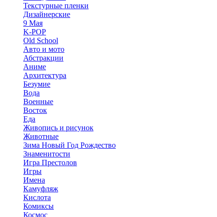
Текстурные пленки
Дизайнерские
9 Мая
K-POP
Old School
Авто и мото
Абстракции
Аниме
Архитектура
Безумие
Вода
Военные
Восток
Еда
Живопись и рисунок
Животные
Зима Новый Год Рождество
Знаменитости
Игра Престолов
Игры
Имена
Камуфляж
Кислота
Комиксы
Космос