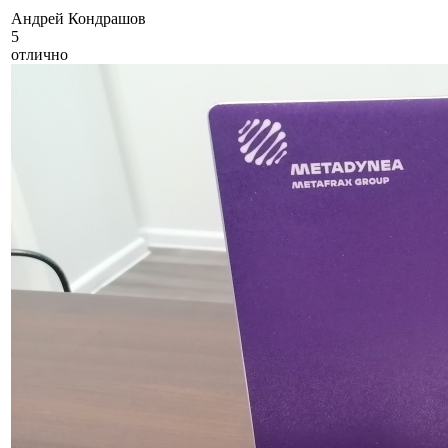
А
ндрей Кондрашов
5
отлично