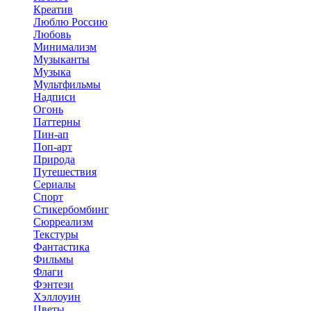
Креатив
Люблю Россию
Любовь
Минимализм
Музыканты
Музыка
Мультфильмы
Надписи
Огонь
Паттерны
Пин-ап
Поп-арт
Природа
Путешествия
Сериалы
Спорт
Стикербомбинг
Сюрреализм
Текстуры
Фантастика
Фильмы
Флаги
Фэнтези
Хэллоуин
Цветы