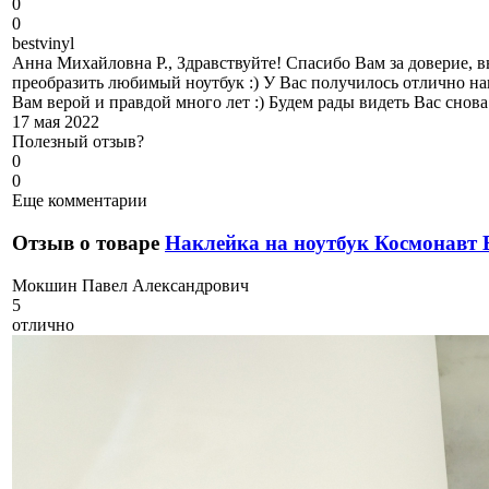
0
0
b
estvinyl
Анна Михайловна Р., Здравствуйте! Спасибо Вам за доверие, 
преобразить любимый ноутбук :) У Вас получилось отлично нак
Вам верой и правдой много лет :) Будем рады видеть Вас снов
17 мая 2022
Полезный отзыв?
0
0
Еще комментарии
Отзыв о товаре
Наклейка на ноутбук Космонавт 
М
окшин Павел Александрович
5
отлично