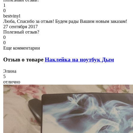
1
0
b
estvinyl
Люба, Спасибо за отзыв! Будем рады Вашим новым заказам!
27 сентября 2017
Полезный отзыв?
0
0
Еще комментарии
Отзыв о товаре
Наклейка на ноутбук Дым
Э
лина
5
отлично