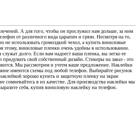
влечений. А для того, чтобы он прослужил нам дольше, за ним
ефон от различного вида царапин и грязи. Несмотря на то,
о не использовать громоздкий чехол, а купить виниловые
аря этому, виниловые пленки очень удобны в использовании.
служат долго. Если вам надоест ваша пленка, вы легко ее
и придумать свой собственный дизайн. Стикеры на заказ - это
нравится. Мы рассмотрим и учтем ваше предложение. Наклейки
азине имеются схемы под любой телефон. Выбирайте рисунок
наклейкой хорошо купить и защитную пленку на экран
 не сомневайтесь в их качестве. Для производства наклейки мы
 выразите себя, купив виниловую наклейку на телефон.