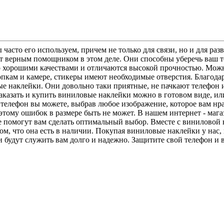
асто его используем, причем не только для связи, но и для раз
 верным помощником в этом деле. Они способны уберечь ваш тел
о хорошими качествами и отличаются высокой прочностью. Можн
нопкам и камере, стикеры имеют необходимые отверстия. Благод
е наклейки. Они довольно таки приятные, не пачкают телефон и 
 Заказать и купить виниловые наклейки можно в готовом виде, ил
на телефон вы можете, выбрав любое изображение, которое вам 
этому ошибок в размере быть не может. В нашем интернет - маг
 помогут вам сделать оптимальный выбор. Вместе с виниловой 
ом, что она есть в наличии. Покупая виниловые наклейки у нас,
ки будут служить вам долго и надежно. Защитите свой телефон и