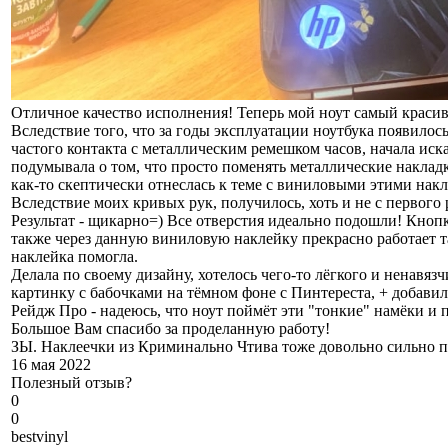
Отличное качество исполнения! Теперь мой ноут самый краси
Вследствие того, что за годы эксплуатации ноутбука появилось
частого контакта с металлическим ремешком часов, начала ис
подумывала о том, что просто поменять металлические накладки
как-то скептически отнеслась к теме с виниловыми этими нак
Вследствие моих кривых рук, получилось, хоть и не с первого 
Результат - щикарно=) Все отверстия идеально подошли! Кнопк
также через данную виниловую наклейку прекрасно работает тач
наклейка помогла.
Делала по своему дизайну, хотелось чего-то лёгкого и ненавя
картинку с бабочками на тёмном фоне с Пинтереста, + добави
Рейдж Про - надеюсь, что ноут поймёт эти "тонкие" намёки и 
Большое Вам спасибо за проделанную работу!
ЗЫ. Наклеечки из Криминально Чтива тоже довольно сильно 
16 мая 2022
Полезный отзыв?
0
0
b
estvinyl