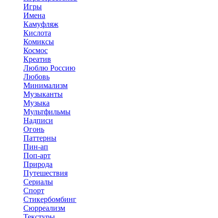
Игры
Имена
Камуфляж
Кислота
Комиксы
Космос
Креатив
Люблю Россию
Любовь
Минимализм
Музыканты
Музыка
Мультфильмы
Надписи
Огонь
Паттерны
Пин-ап
Поп-арт
Природа
Путешествия
Сериалы
Спорт
Стикербомбинг
Сюрреализм
Текстуры