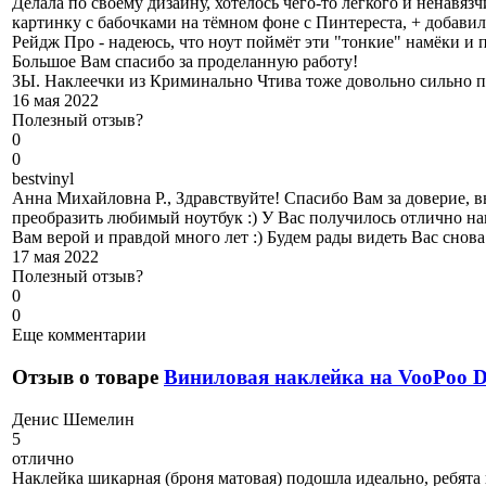
Делала по своему дизайну, хотелось чего-то лёгкого и ненавя
картинку с бабочками на тёмном фоне с Пинтереста, + добави
Рейдж Про - надеюсь, что ноут поймёт эти "тонкие" намёки и 
Большое Вам спасибо за проделанную работу!
ЗЫ. Наклеечки из Криминально Чтива тоже довольно сильно 
16 мая 2022
Полезный отзыв?
0
0
b
estvinyl
Анна Михайловна Р., Здравствуйте! Спасибо Вам за доверие, 
преобразить любимый ноутбук :) У Вас получилось отлично нак
Вам верой и правдой много лет :) Будем рады видеть Вас снов
17 мая 2022
Полезный отзыв?
0
0
Еще комментарии
Отзыв о товаре
Виниловая наклейка на VooPoo
Д
енис Шемелин
5
отлично
Наклейка шикарная (броня матовая) подошла идеально, ребята