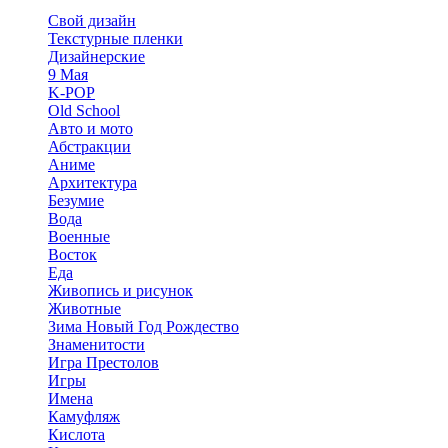
Свой дизайн
Текстурные пленки
Дизайнерские
9 Мая
K-POP
Old School
Авто и мото
Абстракции
Аниме
Архитектура
Безумие
Вода
Военные
Восток
Еда
Живопись и рисунок
Животные
Зима Новый Год Рождество
Знаменитости
Игра Престолов
Игры
Имена
Камуфляж
Кислота