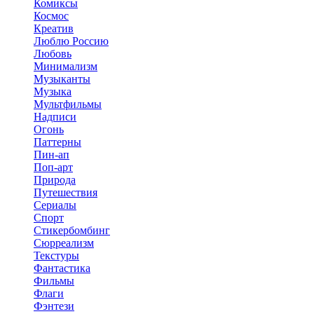
Комиксы
Космос
Креатив
Люблю Россию
Любовь
Минимализм
Музыканты
Музыка
Мультфильмы
Надписи
Огонь
Паттерны
Пин-ап
Поп-арт
Природа
Путешествия
Сериалы
Спорт
Стикербомбинг
Сюрреализм
Текстуры
Фантастика
Фильмы
Флаги
Фэнтези