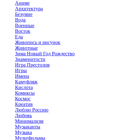
Аниме
Архитектура
Безумие
Вода
Военные
Восток
Еда
Живопись и рисунок
Животные
Зима Новый Год Рождество
Знаменитости
Игра Престолов
Игры
Имена
Камуфляж
Кислота
Комиксы
Космос
Креатив
Люблю Россию
Любовь
Минимализм
Музыканты
Музыка
Мультфильмы