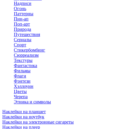
Надписи
Огонь
Паттерны
Пин-ап
Поп-арт
Природа
Путешествия
Сериалы
Спорт
Стикербомбинг
Сюрреализм
Текстуры
Фантастика
Фильмы
Флаги
Фэнтези
Хэллоуин
Цветы
Черепа
Этника и символы
Наклейки на планшет
Наклейки на ноутбук
Наклейки на электронные сигареты
Наклейки на плеер