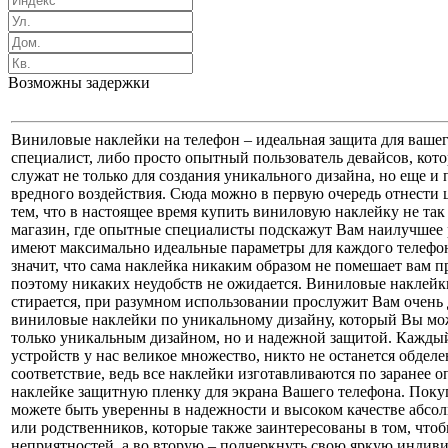
Возможны задержки
Виниловые наклейки на телефон – идеальная защита для вашег
специалист, либо просто опытный пользователь девайсов, кот
служат не только для создания уникального дизайна, но еще и
вредного воздействия. Сюда можно в первую очередь отнести 
тем, что в настоящее время купить виниловую наклейку не так
магазин, где опытные специалисты подскажут Вам наилучшее
имеют максимально идеальные параметры для каждого телефо
значит, что сама наклейка никаким образом не помешает вам п
поэтому никаких неудобств не ожидается. Виниловые наклейки
стирается, при разумном использовании прослужит Вам очень д
виниловые наклейки по уникальному дизайну, который Вы може
только уникальным дизайном, но и надежной защитой. Каждый 
устройств у нас великое множество, никто не останется обдел
соответствие, ведь все наклейки изготавливаются по заранее
наклейке защитную пленку для экрана Вашего телефона. Поку
можете быть уверенны в надежности и высоком качестве абсо
или родственников, которые также заинтересованы в том, что
неприятностей, а во вторую – подчеркнуть свою яркую индив