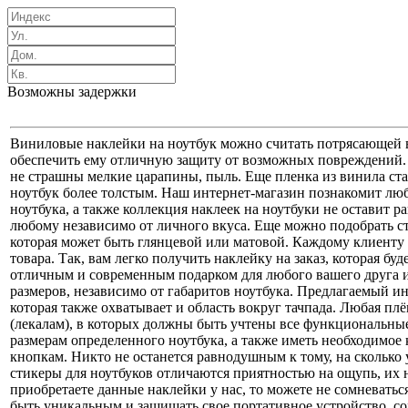
Возможны задержки
Виниловые наклейки на ноутбук можно считать потрясающей в
обеспечить ему отличную защиту от возможных повреждений. 
не страшны мелкие царапины, пыль. Еще пленка из винила стан
ноутбук более толстым. Наш интернет-магазин познакомит люб
ноутбука, а также коллекция наклеек на ноутбуки не оставит 
любому независимо от личного вкуса. Еще можно подобрать сти
которая может быть глянцевой или матовой. Каждому клиенту 
товара. Так, вам легко получить наклейку на заказ, которая б
отличным и современным подарком для любого вашего друга и
размеров, независимо от габаритов ноутбука. Предлагаемый и
которая также охватывает и область вокруг тачпада. Любая п
(лекалам), в которых должны быть учтены все функциональные
размерам определенного ноутбука, а также иметь необходимое 
кнопкам. Никто не останется равнодушным к тому, на сколько
стикеры для ноутбуков отличаются приятностью на ощупь, их 
приобретаете данные наклейки у нас, то можете не сомневатьс
быть уникальным и защищать свое портативное устройство, со