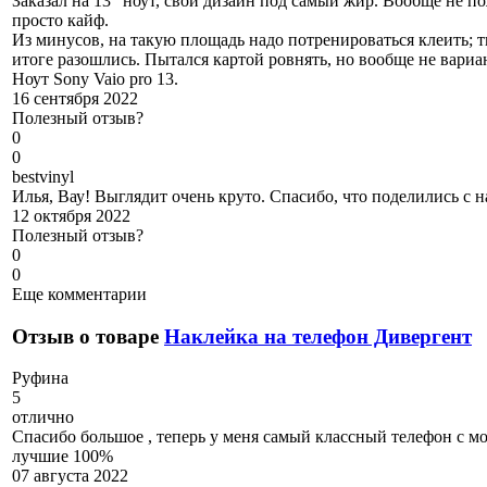
Заказал на 13" ноут, свой дизайн под самый жир. Вообще не по
просто кайф.
Из минусов, на такую площадь надо потренироваться клеить; тк
итоге разошлись. Пытался картой ровнять, но вообще не вари
Ноут Sony Vaio pro 13.
16 сентября 2022
Полезный отзыв?
0
0
b
estvinyl
Илья, Вау! Выглядит очень круто. Спасибо, что поделились с н
12 октября 2022
Полезный отзыв?
0
0
Еще комментарии
Отзыв о товаре
Наклейка на телефон Дивергент
Р
уфина
5
отлично
Спасибо большое , теперь у меня самый классный телефон с м
лучшие 100%
07 августа 2022