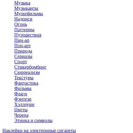
Музыка
Музыканты
Мультфильмы
Надписи
Огонь
Паттерны
Путешествия
Пин-ап
Поп-арт
Природа
Сериалы
Спорт
Стикербомбинг
Сюрреализм
Текстуры
Фантастика
Фильмы
Флаги
Фэнтези
Хэллоуин
Цветы
Черепа
Этника и символы
Наклейки на электронные сигареты