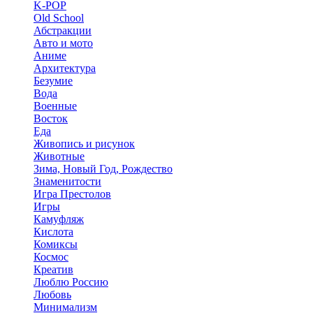
K-POP
Old School
Абстракции
Авто и мото
Аниме
Архитектура
Безумие
Вода
Военные
Восток
Еда
Живопись и рисунок
Животные
Зима, Новый Год, Рождество
Знаменитости
Игра Престолов
Игры
Камуфляж
Кислота
Комиксы
Космос
Креатив
Люблю Россию
Любовь
Минимализм