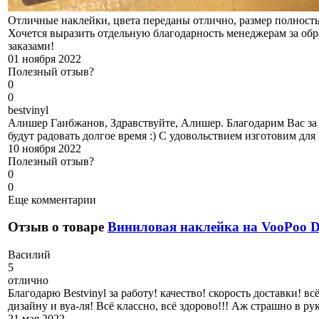
Отличные наклейки, цвета переданы отлично, размер полность
Хочется выразить отдельную благодарность менеджерам за обр
заказами!
01 ноября 2022
Полезный отзыв?
0
0
b
estvinyl
Алишер Гаибжанов, Здравствуйте, Алишер. Благодарим Вас за 
будут радовать долгое время :) С удовольствием изготовим для
10 ноября 2022
Полезный отзыв?
0
0
Еще комментарии
Отзыв о товаре
Виниловая наклейка на VooPoo
В
асилий
5
отлично
Благодарю Bestvinyl за работу! качество! скорость доставки! 
дизайну и вуа-ля! Всё классно, всё здорово!!! Аж страшно в 
21 мая 2022