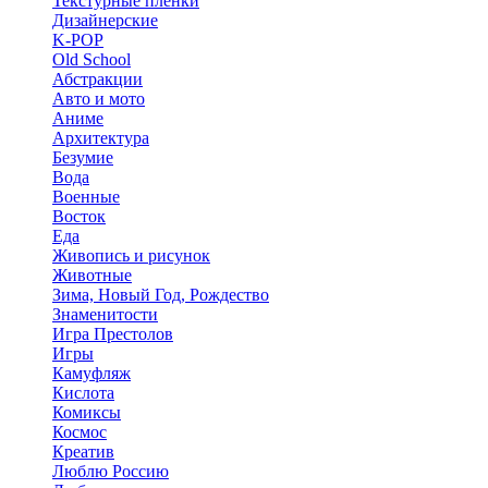
Текстурные пленки
Дизайнерские
K-POP
Old School
Абстракции
Авто и мото
Аниме
Архитектура
Безумие
Вода
Военные
Восток
Еда
Живопись и рисунок
Животные
Зима, Новый Год, Рождество
Знаменитости
Игра Престолов
Игры
Камуфляж
Кислота
Комиксы
Космос
Креатив
Люблю Россию