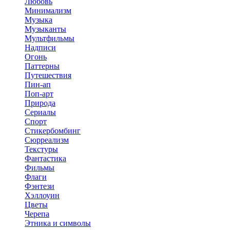
Любовь
Минимализм
Музыка
Музыканты
Мультфильмы
Надписи
Огонь
Паттерны
Путешествия
Пин-ап
Поп-арт
Природа
Сериалы
Спорт
Стикербомбинг
Сюрреализм
Текстуры
Фантастика
Фильмы
Флаги
Фэнтези
Хэллоуин
Цветы
Черепа
Этника и символы