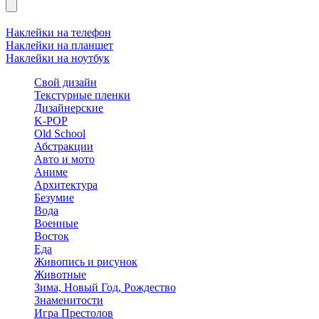
Наклейки на телефон
Наклейки на планшет
Наклейки на ноутбук
Свой дизайн
Текстурные пленки
Дизайнерские
K-POP
Old School
Абстракции
Авто и мото
Аниме
Архитектура
Безумие
Вода
Военные
Восток
Еда
Живопись и рисунок
Животные
Зима, Новый Год, Рождество
Знаменитости
Игра Престолов