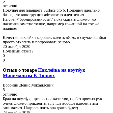
5
отлично
Покупал для планшета Surface pro 6. Подошёл идеально,
благо, что конструкция абсолютно идентичная.
На счёт \"бронированности\" пока сказать сложно, но
наклейка заметно толше, например кожанной на тот же
планшет.
Качество наклейки хорошее, клеить лёгко, в случае ошибки
просто отклеить и попробовать заново.
20 октября 2020
Полезный отзыв?
0
0
Отзыв о товаре
Наклейка на ноутбук
Минимализм В Линиях
В
оронин Денис Михайлович
5
отлично
Брал на ноутбук, прекрасное качество, но без прямых рук
очень сложно приклеить, а лучше вообще вдвоем этим
заниматься. Надеюсь жить она долго будет)
24 декабря 2018