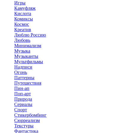
Игры
Камуфляж
Кислота
Комиксы
Космос
Креатив
Люблю Россию
Любовь
Минимализм
Музыка
Музыканты
Мультфильмы
Надписи
Огонь
Паттерны
Путешествия
Пин-ап
Поп-арт
Природа
Сериалы
Спорт
Стикербомбинг
Сюрреализм
Текстуры
Фантастика