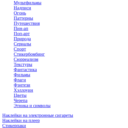
Мультфильмы
Надписи
Огонь
Паттерны
Путешествия
Пин-ап
Поп-арт
Природа
Сериалы
Спорт
Стикербомбинг
Сюрреализм
Текстуры
Фантастика
Фильмы
Флаги
Фэнтези
Хэллоуин
Цветы
Черепа
Этника и символы
Наклейки на электронные сигареты
Наклейки на плеер
Стикерпаки