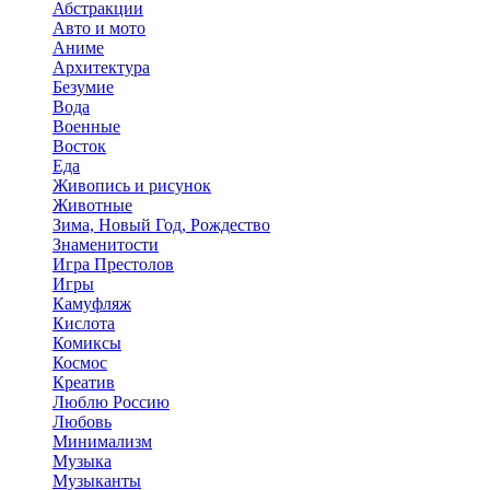
Абстракции
Авто и мото
Аниме
Архитектура
Безумие
Вода
Военные
Восток
Еда
Живопись и рисунок
Животные
Зима, Новый Год, Рождество
Знаменитости
Игра Престолов
Игры
Камуфляж
Кислота
Комиксы
Космос
Креатив
Люблю Россию
Любовь
Минимализм
Музыка
Музыканты