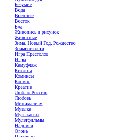
Безумие
Вода
Военные
Восток
Еда
Живопись и рисунок
Животные
Зима, Новый Год, Рождество
Знаменитости
Игра Престолов
Игры
Камуфляж
Кислота
Комиксы
Космос
Креатив
Люблю Россию
Любовь
Минимализм
Музыка
Музыканты
Мультфильмы
Надписи
Огонь
Паттерны