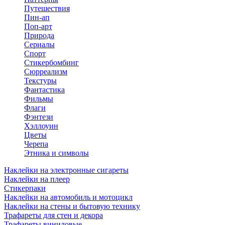
Путешествия
Пин-ап
Поп-арт
Природа
Сериалы
Спорт
Стикербомбинг
Сюрреализм
Текстуры
Фантастика
Фильмы
Флаги
Фэнтези
Хэллоуин
Цветы
Черепа
Этника и символы
Наклейки на электронные сигареты
Наклейки на плеер
Стикерпаки
Наклейки на автомобиль и мотоцикл
Наклейки на стены и бытовую технику
Трафареты для стен и декора
Трафареты виниловые