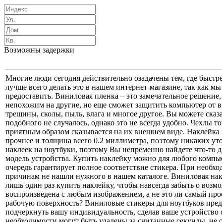
Возможны задержки
Многие люди сегодня действительно озадачены тем, где быстр
лучше всего делать это в нашем интернет-магазине, так как мы
предоставить. Виниловая пленка – это замечательное решение, 
непохожим на другие, но еще сможет защитить компьютер от в
трещины, сколы, пыль, влага и многое другое. Вы можете сказ
подобного не случалось, однако это не всегда удобно. Чехлы т
приятным образом сказывается на их внешнем виде. Наклейка
прочнее и толщина всего 0.2 миллиметра, поэтому никаких уто
наклеек на ноутбуки, поэтому Вы непременно найдете что-то д
модель устройства. Купить наклейку можно для любого компьют
очередь гарантирует полное соответствие стикера. При необхо
причинам не нашли нужного в нашем каталоге. Виниловая накл
лишь один раз купить наклейку, чтобы навсегда забыть о возм
воспроизведена с любым изображением, а не это ли самый прос
рабочую поверхность? Виниловые стикеры для ноутбуков предс
подчеркнуть вашу индивидуальность, сделав ваше устройство
необходимости могут быть удалены за считанные секунды, не о