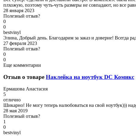
плхожую, поэтому чуть-чуть размеры не совпадают, но все равн
28 января 2023
Полезный отзыв?
0
0
b
estvinyl
Элина, Добрый день. Благодарим за заказ и доверие! Всегда р
27 февраля 2023
Полезный отзыв?
0
0
Еще комментарии
Отзыв о товаре
Наклейка на ноутбук DC Комикс
Е
рмашова Анастасия
5
отлично
Шикарно! Не могу теперь налюбоваться на свой ноутбук))) на
28 мая 2019
Полезный отзыв?
1
0
b
estvinyl