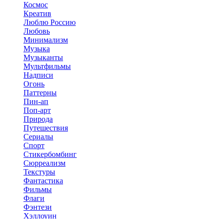
Космос
Креатив
Люблю Россию
Любовь
Минимализм
Музыка
Музыканты
Мультфильмы
Надписи
Огонь
Паттерны
Пин-ап
Поп-арт
Природа
Путешествия
Сериалы
Спорт
Стикербомбинг
Сюрреализм
Текстуры
Фантастика
Фильмы
Флаги
Фэнтези
Хэллоуин