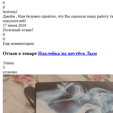
0
0
b
estvinyl
Джейм , Нам безумно приятно, что Вы оценили нашу работу так
покупателей!
17 июня 2019
Полезный отзыв?
0
0
Еще комментарии
Отзыв о товаре
Наклейка на ноутбук Дым
Э
лина
5
отлично