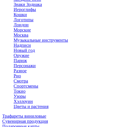
Знаки Зодиака
Иероглифы
Кошки
Логотипы
Лондон
Морские
Москва
Музыкальные инструменты
Надписи
Новый год
Оружие
Париж
Персонажи
Разное
Рио
Смотра
Спортсмены
Токио
Узоры
Хэллоуин
Цветы и растения
Трафареты виниловые
Сувенирная продукция
Подарочные карты