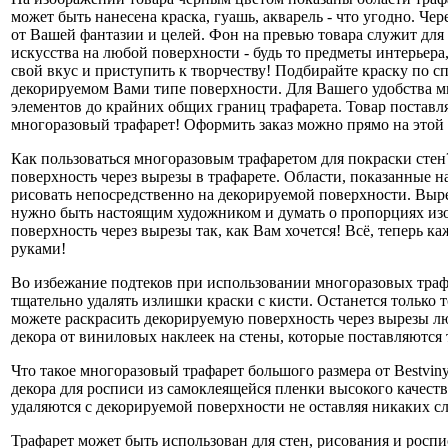
может быть нанесена краска, гуашь, акварель - что угодно. Ч
от Вашей фантазии и целей. Фон на превью товара служит для
искусства на любой поверхности - будь то предметы интерьера
свой вкус и приступить к творчеству! Подбирайте краску по 
декорируемом Вами типе поверхности. Для Вашего удобства м
элементов до крайних общих границ трафарета. Товар поставл
многоразовый трафарет! Оформить заказ можно прямо на этой 
Как пользоваться многоразовым трафаретом для покраски стен
поверхность через вырезы в трафарете. Области, показанные 
рисовать непосредственно на декорируемой поверхности. Выре
нужно быть настоящим художником и думать о пропорциях изо
поверхность через вырезы так, как Вам хочется! Всё, теперь 
руками!
Во избежание подтеков при использовании многоразовых трафа
тщательно удалять излишки краски с кисти. Останется только т
можете раскрасить декорируемую поверхность через вырезы лю
декора от виниловых наклеек на стены, которые поставляются
Что такое многоразовый трафарет большого размера от Bestvin
декора для росписи из самоклеящейся пленки высокого качеств
удаляются с декорируемой поверхности не оставляя никаких сл
Трафарет может быть использован для стен, рисования и роспи