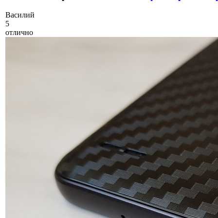
В
асилий
5
отлично