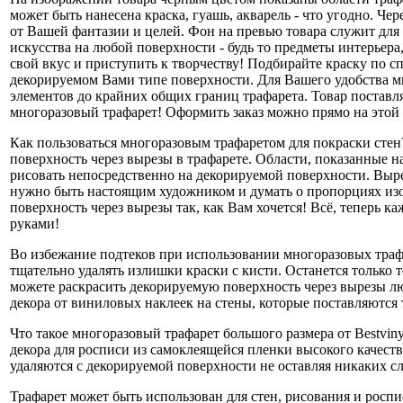
может быть нанесена краска, гуашь, акварель - что угодно. Ч
от Вашей фантазии и целей. Фон на превью товара служит для
искусства на любой поверхности - будь то предметы интерьера
свой вкус и приступить к творчеству! Подбирайте краску по 
декорируемом Вами типе поверхности. Для Вашего удобства м
элементов до крайних общих границ трафарета. Товар поставл
многоразовый трафарет! Оформить заказ можно прямо на этой 
Как пользоваться многоразовым трафаретом для покраски стен
поверхность через вырезы в трафарете. Области, показанные 
рисовать непосредственно на декорируемой поверхности. Выре
нужно быть настоящим художником и думать о пропорциях изо
поверхность через вырезы так, как Вам хочется! Всё, теперь 
руками!
Во избежание подтеков при использовании многоразовых трафа
тщательно удалять излишки краски с кисти. Останется только т
можете раскрасить декорируемую поверхность через вырезы лю
декора от виниловых наклеек на стены, которые поставляются
Что такое многоразовый трафарет большого размера от Bestvin
декора для росписи из самоклеящейся пленки высокого качеств
удаляются с декорируемой поверхности не оставляя никаких сл
Трафарет может быть использован для стен, рисования и роспи