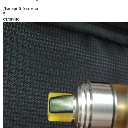
Д
митрий Акимов
5
отлично