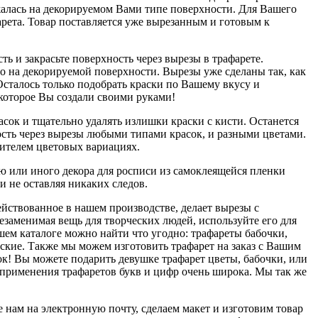
жалась на декорируемом Вами типе поверхности. Для Вашего
рета. Товар поставляется уже вырезанным и готовым к
ь и закрасьте поверхность через вырезы в трафарете.
о на декорируемой поверхности. Вырезы уже сделаны так, как
сталось только подобрать краски по Вашему вкусу и
 которое Вы создали своими руками!
сок и тщательно удалять излишки краски с кисти. Останется
ость через вырезы любыми типами красок, и разными цветами.
дителем цветовых вариациях.
ую или иного декора для росписи из самоклеящейся пленки
и не оставляя никаких следов.
ействованное в нашем производстве, делает вырезы с
незаменимая вещь для творческих людей, используйте его для
ашем каталоге можно найти что угодно: трафареты бабочки,
тские. Также мы можем изготовить трафарет на заказ с Вашим
ок! Вы можете подарить девушке трафарет цветы, бабочки, или
а применения трафаретов букв и цифр очень широка. Мы так же
 нам на электронную почту, сделаем макет и изготовим товар