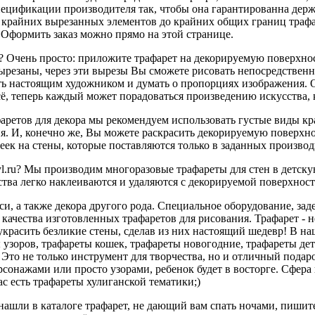
спецификации производителя так, чтобы она гарантированна дер
т крайних вырезанных элементов до крайних общих границ трафа
 Оформить заказ можно прямо на этой странице.
 Очень просто: приложите трафарет на декорируемую поверхност
ырезаны, через эти вырезы Вы сможете рисовать непосредственн
ть настоящим художником и думать о пропорциях изображения. О
Всё, теперь каждый может порадоваться произведению искусства,
ретов для декора мы рекомендуем использовать густые виды кра
ния. И, конечно же, Вы можете раскрасить декорируемую поверхн
леек на стены, которые поставляются только в заданных произво
yl.ru? Мы производим многоразовые трафареты для стен в детск
дства легко наклеиваются и удаляются с декорируемой поверхност
си, а также декора другого рода. Специальное оборудование, зад
 качества изготовленных трафаретов для рисования. Трафарет - 
 украсить безликие стены, сделав из них настоящий шедевр! В н
 узоров, трафареты кошек, трафареты новогодние, трафареты де
Это не только инструмент для творчества, но и отличный подар
рсонажами или просто узорами, ребенок будет в восторге. Сфер
с есть трафареты хулиганской тематики;)
ашли в каталоге трафарет, не дающий вам спать ночами, пишите