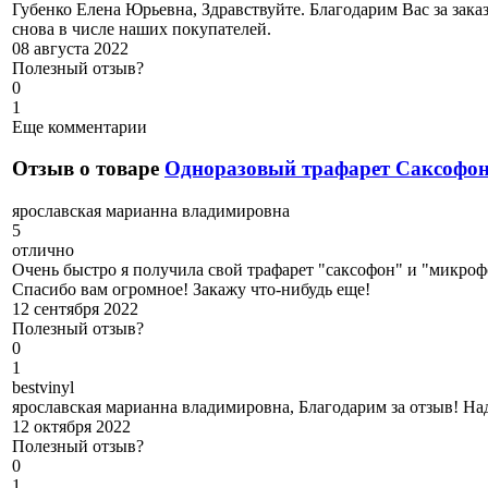
Губенко Елена Юрьевна, Здравствуйте. Благодарим Вас за заказ
снова в числе наших покупателей.
08 августа 2022
Полезный отзыв?
0
1
Еще комментарии
Отзыв о товаре
Одноразовый трафарет Саксофо
я
рославская марианна владимировна
5
отлично
Очень быстро я получила свой трафарет "саксофон" и "микрофо
Спасибо вам огромное! Закажу что-нибудь еще!
12 сентября 2022
Полезный отзыв?
0
1
b
estvinyl
ярославская марианна владимировна, Благодарим за отзыв! Над
12 октября 2022
Полезный отзыв?
0
1