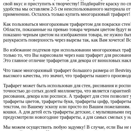
свой вкус и приступить к творчеству! Подбирайте краску по 
удобства мы оставляем 2-5 см неиспользованного материала о
применению. Осталось только купить многоразовый трафарет!
Как пользоваться многоразовым трафаретом для покраски стен?
Области, показанные на превью товара черным цветом будут в
показано черным цветом на изображении товара, не нужно бы
разукрасить поверхность через вырезы так, как Вам хочется! 
Во избежание подтеков при использовании многоразовых трафа
только то, что Вы нарисовали через наш трафарет для рисова
Это главное отличие трафаретов для декора от виниловых нак
Что такое многоразовый трафарет большого размера от Bestvin
высокого качества, это значит, что трафареты нашего произво
Трафарет может быть использован для стен, рисования и роспи
точностью до сотых долей миллиметра, что является гарантией
рисования, декора или росписи. А трафарет для стен позволит
трафареты цветов, трафареты букв, трафареты цифр, трафареты
текстом, по Вашему эскизу или просто по Вашим пожеланиям. 
кошки. А для детей есть трафареты детские, с мультяшными пе
предусмотрели новогодние трафареты, а для самых смелых у на
Мы можем осуществить любую задумку! В случае, если Вы не н