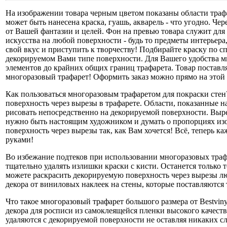
На изображении товара черным цветом показаны области трафа
может быть нанесена краска, гуашь, акварель - что угодно. Ч
от Вашей фантазии и целей. Фон на превью товара служит для
искусства на любой поверхности - будь то предметы интерьера
свой вкус и приступить к творчеству! Подбирайте краску по 
декорируемом Вами типе поверхности. Для Вашего удобства м
элементов до крайних общих границ трафарета. Товар поставл
многоразовый трафарет! Оформить заказ можно прямо на этой 
Как пользоваться многоразовым трафаретом для покраски стен
поверхность через вырезы в трафарете. Области, показанные 
рисовать непосредственно на декорируемой поверхности. Выре
нужно быть настоящим художником и думать о пропорциях изо
поверхность через вырезы так, как Вам хочется! Всё, теперь 
руками!
Во избежание подтеков при использовании многоразовых трафа
тщательно удалять излишки краски с кисти. Останется только т
можете раскрасить декорируемую поверхность через вырезы лю
декора от виниловых наклеек на стены, которые поставляются
Что такое многоразовый трафарет большого размера от Bestvin
декора для росписи из самоклеящейся пленки высокого качеств
удаляются с декорируемой поверхности не оставляя никаких сл