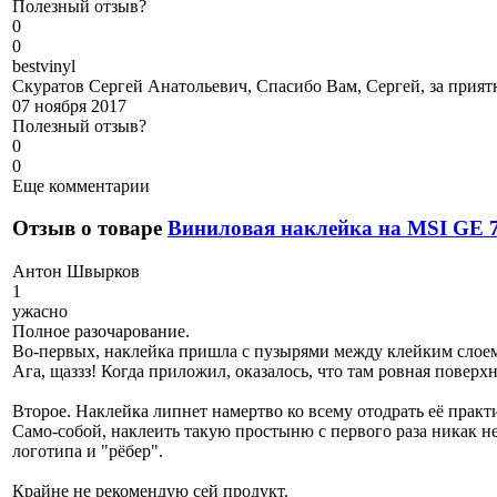
Полезный отзыв?
0
0
b
estvinyl
Скуратов Сергей Анатольевич, Спасибо Вам, Сергей, за приятн
07 ноября 2017
Полезный отзыв?
0
0
Еще комментарии
Отзыв о товаре
Виниловая наклейка на MSI GE 7
А
нтон Швырков
1
ужасно
Полное разочарование.
Во-первых, наклейка пришла с пузырями между клейким слоем 
Ага, щаззз! Когда приложил, оказалось, что там ровная поверх
Второе. Наклейка липнет намертво ко всему отодрать её практ
Само-собой, наклеить такую простыню с первого раза никак не
логотипа и "рёбер".
Крайне не рекомендую сей продукт.