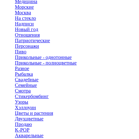
Медицина
Морские
Москва
На стекло
Надписи
Новый год
Отношения
Патриотические
Персонажи
Пиво
Прикольные - однотонные
Прикольные - полноцветные
Разное
Рыбалка
Свадебные
Семейные
Смотра
Стикербомбинг
Узоры
Хэллоуин
Цветы и растения
Двухцветные
Продаю
K-POP
Акварельные