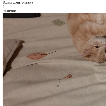
Ю
лия Дмитриевна
5
отлично