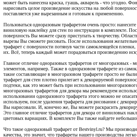
может быть нанесена краска, гуашь, акварель - что угодно. Ф
нарисовать целое произведение искусства на любой поверхност
поставляется уже вырезанным и готовым к применению.
Пользоваться одноразовым трафаретом очень просто: нанесите
виниловую наклейку для стен по инструкции в комплекте. По
поверхность Вы можете сразу приступать к творчеству. Област
вырезы Вы сможете рисовать. После использования желательно
трафарет с поверхности потянув части самоклеящейся пленки, 
их. Всё, теперь каждый может порадоваться произведению иск
Главное отличие одноразовых трафаретов от многоразовых - 
элементов, например. Также в одноразовом трафарете из само
такие составляющие в многоразовом трафарете просто не был
трафарет для стен плотно прилегает к декорируемой поверхност
подтеки, как это может быть при использовании многоразовог
многоразовых трафаретов для декора мы рекомендуем использо
использовании одноразового трафарета этого можно не опасат
используем, после удаления трафарета для рисования с декорир
Вы нарисовали. И, конечно же, Вы можете раскрасить декори
Это главное отличие трафаретов для декора от виниловых накл
цветовых вариациях. В комплекте Вы также найдете небольшой
Что такое одноразовый трафарет от Bestvinyl.ru? Мы произво
качества, это значит, что трафареты нашего производства лег