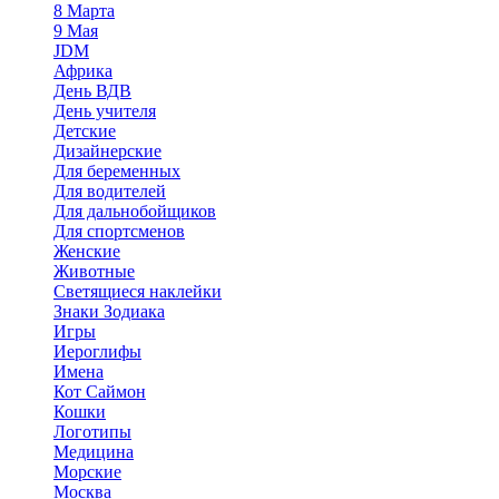
8 Марта
9 Мая
JDM
Африка
День ВДВ
День учителя
Детские
Дизайнерские
Для беременных
Для водителей
Для дальнобойщиков
Для спортсменов
Женские
Животные
Светящиеся наклейки
Знаки Зодиака
Игры
Иероглифы
Имена
Кот Саймон
Кошки
Логотипы
Медицина
Морские
Москва