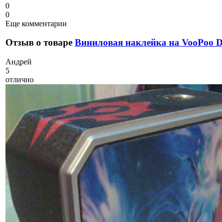
0
0
Еще комментарии
Отзыв о товаре
Виниловая наклейка на VooPoo
А
ндрей
5
отлично