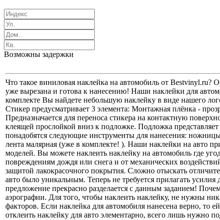
Возможны задержки
Что такое виниловая наклейка на автомобиль от Bestvinyl.ru?
уже вырезана и готова к нанесению! Наши наклейки для автомо
комплекте Вы найдете небольшую наклейку в виде нашего лого
Стикер предусматривает 3 элемента: Монтажная плёнка - проз
Предназначается для переноса стикера на контактную поверхно
клеящей прослойкой вниз к подложке. Подложка представляет
понадобятся следующие инструменты для нанесения: ножницы; 
лента малярная (уже в комплекте! ). Наши наклейки на авто 
моделей. Вы можете наклеить наклейку на автомобиль где уго
повреждениям дождя или снега и от механических воздействий
защитой лакокрасочного покрытия. Сложно отыскать отличите
авто было уникальным. Теперь не требуется прилагать усилия
предложение прекрасно разделается с данным заданием! Почем
аэрографии. Для того, чтобы наклеить наклейку, не нужны н
факторов. Если наклейка для автомобиля нанесена верно, то е
отклеить наклейку для авто элементарно, всего лишь нужно п