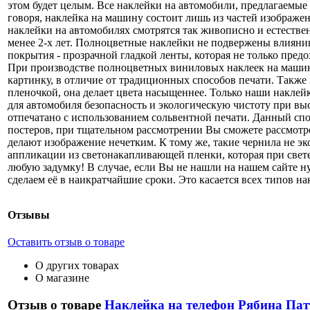
этом будет целым. Все наклейки на автомобили, предлагаемые
говоря, наклейка на машину состоит лишь из частей изображ
наклейки на автомобилях смотрятся так живописно и естестве
менее 2-х лет. Полноцветные наклейки не подвержены влиянию
покрытия - прозрачной гладкой ленты, которая не только предо
При производстве полноцветных виниловых наклеек на машину
картинку, в отличие от традиционных способов печати. Такж
пленочкой, она делает цвета насыщеннее. Только наши наклей
для автомобиля безопасность и экологическую чистоту при в
отпечатано с использованием сольвентной печати. Данный сп
постеров, при тщательном рассмотрении Вы сможете рассмотре
делают изображение нечетким. К тому же, такие чернила не э
аппликации из светонакапливающей пленки, которая при свете
любую задумку! В случае, если Вы не нашли на нашем сайте н
сделаем её в наикратчайшие сроки. Это касается всех типов 
Отзывы
Оставить отзыв о товаре
О других товарах
О магазине
Отзыв о товаре
Наклейка на телефон Рябина Пат