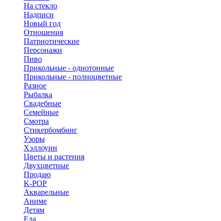
На стекло
Надписи
Новый год
Отношения
Патриотические
Персонажи
Пиво
Прикольные - однотонные
Прикольные - полноцветные
Разное
Рыбалка
Свадебные
Семейные
Смотра
Стикербомбинг
Узоры
Хэллоуин
Цветы и растения
Двухцветные
Продаю
K-POP
Акварельные
Аниме
Детям
Еда