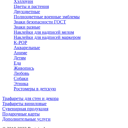
Хэллоуин
Цветы и растения
Двухцветные
Полноцветные военные эмблемы
Знаки безопасности ГОСТ
Знаки разные
Наклейки для надписей мелом
Наклейки для надписей маркером
K-POP
Акварельные
Аниме
Детям
Еда
Живопись
Любовь
Собаки
Этника
Ростомеры в детскую
Трафареты для стен и декора
Трафареты виниловые
Сувенирная продукция
Подарочные карты
Дополнительные услуги