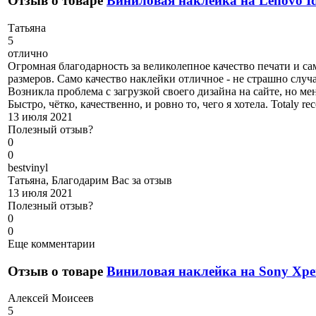
Отзыв о товаре
Виниловая наклейка на Lenovo I
Т
атьяна
5
отлично
Огромная благодарность за великолепное качество печати и са
размеров. Само качество наклейки отличное - не страшно случ
Возникла проблема с загрузкой своего дизайна на сайте, но м
Быстро, чётко, качественно, и ровно то, чего я хотела. Totaly r
13 июля 2021
Полезный отзыв?
0
0
b
estvinyl
Татьяна, Благодарим Вас за отзыв
13 июля 2021
Полезный отзыв?
0
0
Еще комментарии
Отзыв о товаре
Виниловая наклейка на Sony Xpe
А
лексей Моисеев
5