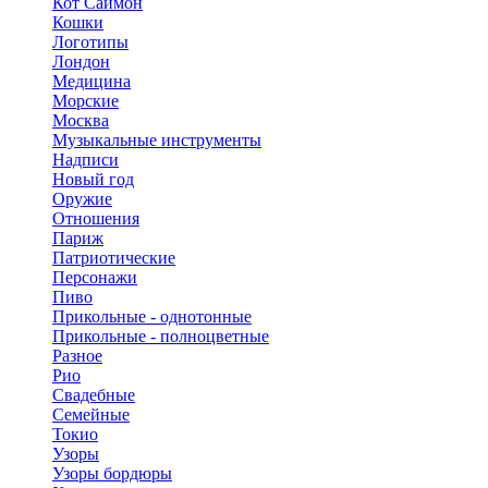
Кот Саймон
Кошки
Логотипы
Лондон
Медицина
Морские
Москва
Музыкальные инструменты
Надписи
Новый год
Оружие
Отношения
Париж
Патриотические
Персонажи
Пиво
Прикольные - однотонные
Прикольные - полноцветные
Разное
Рио
Свадебные
Семейные
Токио
Узоры
Узоры бордюры