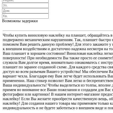
Возможны задержки
Чтобы купить виниловую наклейку на планшет, обращайтесь в
подвержено механическим нарушениям. Так, планшет быстро п
поможем Вам решить данную проблему! Для этого закажите у 
к внешним воздействиям и достаточно надежна несмотря на то
Ваш планшет в хорошем состоянии! Виниловая наклейка легко п
поверхности! При необходимости Вы также просто ее снимете!
служила Вам долгое время, внимательно ознакомьтесь с инстр
планшет по заранее созданной схеме. Для каждого средства св
доступ ко всем разъемам Вашего устройства! Мы обеспечим Ва
вариант чехла. Благодаря ему Вам легче будет использовать В
применении. Наш стикер позволит Вам легко и беспрепятстве
Ваша индивидуальность! Чтобы выделиться из толпы, вполне д
примем во внимание все Ваши пожелания и создадим для Вас
фотографии или картинки! В нашем интернет-магазине предост
наклейку! Если Вы желаете приобрести качественную вещь, об
наклейку! Для создания нашего товара мы применяем только к
индивидуальность и не будете заботиться о внешнем виде и п