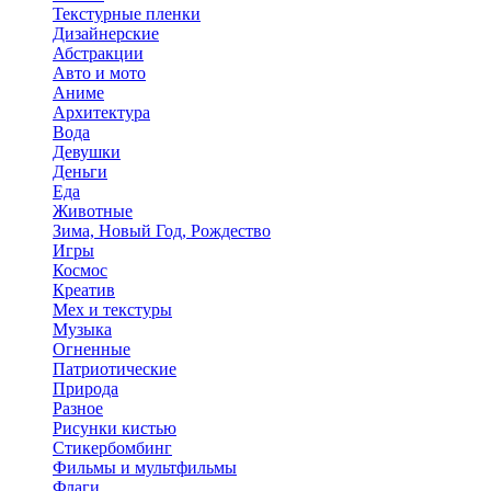
Текстурные пленки
Дизайнерские
Абстракции
Авто и мото
Аниме
Архитектура
Вода
Девушки
Деньги
Еда
Животные
Зима, Новый Год, Рождество
Игры
Космос
Креатив
Мех и текстуры
Музыка
Огненные
Патриотические
Природа
Разное
Рисунки кистью
Стикербомбинг
Фильмы и мультфильмы
Флаги