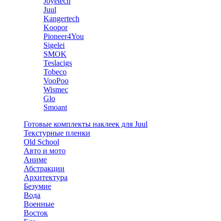
Joyetech
Juul
Kangertech
Koopor
Pioneer4You
Sigelei
SMOK
Teslacigs
Tobeco
VooPoo
Wismec
Glo
Smoant
Готовые комплекты наклеек для Juul
Текстурные пленки
Old School
Авто и мото
Аниме
Абстракции
Архитектура
Безумие
Вода
Военные
Восток