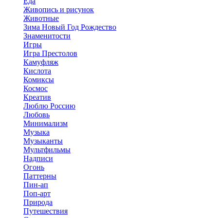
Еда
Живопись и рисунок
Животные
Зима Новый Год Рождество
Знаменитости
Игры
Игра Престолов
Камуфляж
Кислота
Комиксы
Космос
Креатив
Люблю Россию
Любовь
Минимализм
Музыка
Музыканты
Мультфильмы
Надписи
Огонь
Паттерны
Пин-ап
Поп-арт
Природа
Путешествия