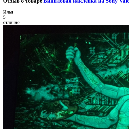
Отзыв о товаре
Виниловая наклейка на Sony Va
И
лья
5
отлично