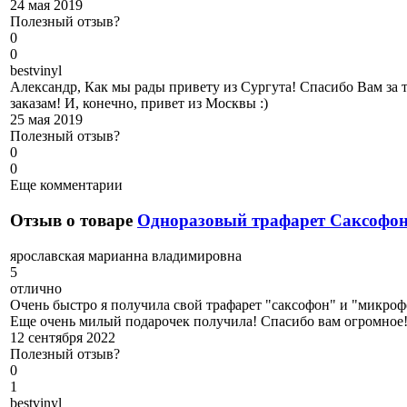
24 мая 2019
Полезный отзыв?
0
0
b
estvinyl
Александр, Как мы рады привету из Сургута! Спасибо Вам за 
заказам! И, конечно, привет из Москвы :)
25 мая 2019
Полезный отзыв?
0
0
Еще комментарии
Отзыв о товаре
Одноразовый трафарет Саксофо
я
рославская марианна владимировна
5
отлично
Очень быстро я получила свой трафарет "саксофон" и "микрофо
Еще очень милый подарочек получила! Спасибо вам огромное!
12 сентября 2022
Полезный отзыв?
0
1
b
estvinyl