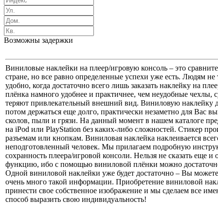
Возможны задержки
Виниловые наклейки на плеер/игровую консоль – это сравнит
стране, но все равно определенные успехи уже есть. Людям не 
удобно, когда достаточно всего лишь заказать наклейку на пле
плёнка намного удобнее и практичнее, чем неудобные чехлы, с
теряют привлекательный внешний вид. Виниловую наклейку для 
потом держаться еще долго, практически незаметно для Вас в
сколов, пыли и грязи. На данный момент в нашем каталоге пр
на iPod или PlayStation без каких-либо сложностей. Стикер пр
разъемам или кнопкам. Виниловая наклейка наклеивается всег
неподготовленный человек. Мы прилагаем подробную инструкц
сохранность плеера/игровой консоли. Нельзя не сказать еще и 
функцию, ибо с помощью виниловой плёнки можно достаточно
Одной виниловой наклейки уже будет достаточно – Вы можете 
очень много такой информации. Приобретение виниловой накл
принести свое собственное изображение и мы сделаем все име
способ выразить свою индивидуальность!