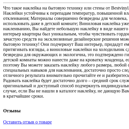
Что такое наклейка на бытовую технику или стены от Bestviny
Наклейки устойчивы к перепадам температур, повышенной вл
отклеивания; Материалы совершенно безвредны для человека
использовать даже в детской комнате; Виниловая наклейка уж
наклеиванию, Вы найдете небольшую наклейку в виде нашего л
интерьер квартиры был уникальным, чтобы чувствовать гордос
зачастую средств на эксклюзивные дизайнерские решения може
бытовую технику! Они подчеркнут Ваш интерьер, придадут е
притягивать взгляды, а виниловые наклейки на холодильник 
безвредна для окружающих и экологична, это подтверждено г
детской комнаты можно нанести даже на кроватку младенца, ес
поэтому Вы можете заказать наклейку любого размера, любой 
специальных навыков для наклеивания, достаточно просто след
отличного результата внимательно прочитайте ее и разберитес
Радовать наклейка будет достаточно долго – средний срок слу
оригинальный и доступный способ подчеркнуть индивидуальн
случае, если Вы не нашли в каталоге наклейку, не дающую Вам
в кратчайшие сроки.
Отзывы
Оставить отзыв о товаре