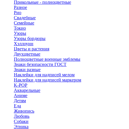
Прикольные - полноцветные
Разное
Рио
Свадебные
Семейные
Токио
Узоры
Узоры бордюры
Хэллоуин
Цветы и растения
Двухцветные
Полноцветные военные эмблемы
Знаки безопасности ГОСТ
Знаки разные
Наклейки для надписей мелом
Наклейки для надписей маркером
K-POP
Акварельные
Аниме
Детям
Еда
Живопись
Любовь
Собаки
Этника