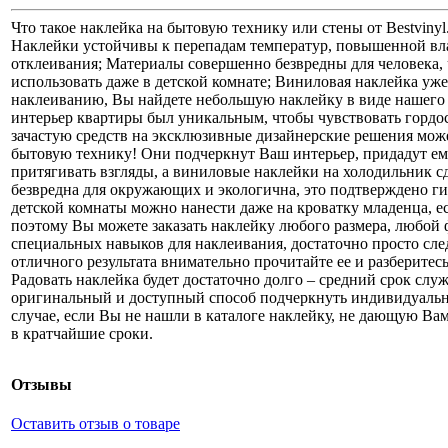
Что такое наклейка на бытовую технику или стены от Bestviny
Наклейки устойчивы к перепадам температур, повышенной вл
отклеивания; Материалы совершенно безвредны для человека
использовать даже в детской комнате; Виниловая наклейка уж
наклеиванию, Вы найдете небольшую наклейку в виде нашего л
интерьер квартиры был уникальным, чтобы чувствовать гордос
зачастую средств на эксклюзивные дизайнерские решения може
бытовую технику! Они подчеркнут Ваш интерьер, придадут е
притягивать взгляды, а виниловые наклейки на холодильник 
безвредна для окружающих и экологична, это подтверждено г
детской комнаты можно нанести даже на кроватку младенца, ес
поэтому Вы можете заказать наклейку любого размера, любой 
специальных навыков для наклеивания, достаточно просто след
отличного результата внимательно прочитайте ее и разберитес
Радовать наклейка будет достаточно долго – средний срок слу
оригинальный и доступный способ подчеркнуть индивидуальн
случае, если Вы не нашли в каталоге наклейку, не дающую Вам
в кратчайшие сроки.
Отзывы
Оставить отзыв о товаре