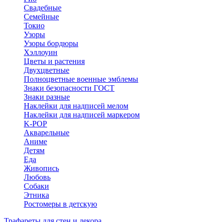
Свадебные
Семейные
Токио
Узоры
Узоры бордюры
Хэллоуин
Цветы и растения
Двухцветные
Полноцветные военные эмблемы
Знаки безопасности ГОСТ
Знаки разные
Наклейки для надписей мелом
Наклейки для надписей маркером
K-POP
Акварельные
Аниме
Детям
Еда
Живопись
Любовь
Собаки
Этника
Ростомеры в детскую
Трафареты для стен и декора