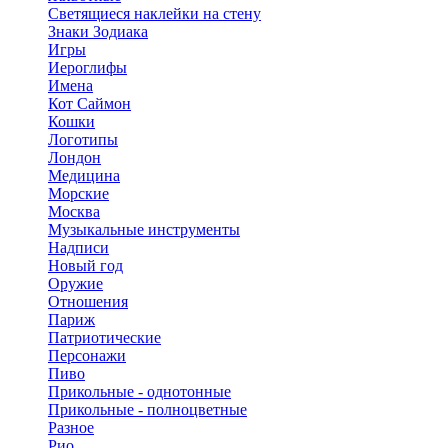
Светящиеся наклейки на стену
Знаки Зодиака
Игры
Иероглифы
Имена
Кот Саймон
Кошки
Логотипы
Лондон
Медицина
Морские
Москва
Музыкальные инструменты
Надписи
Новый год
Оружие
Отношения
Париж
Патриотические
Персонажи
Пиво
Прикольные - однотонные
Прикольные - полноцветные
Разное
Рио