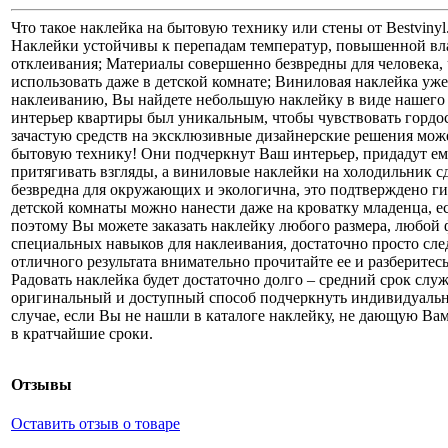
Что такое наклейка на бытовую технику или стены от Bestviny
Наклейки устойчивы к перепадам температур, повышенной вл
отклеивания; Материалы совершенно безвредны для человека
использовать даже в детской комнате; Виниловая наклейка уж
наклеиванию, Вы найдете небольшую наклейку в виде нашего л
интерьер квартиры был уникальным, чтобы чувствовать гордос
зачастую средств на эксклюзивные дизайнерские решения може
бытовую технику! Они подчеркнут Ваш интерьер, придадут е
притягивать взгляды, а виниловые наклейки на холодильник 
безвредна для окружающих и экологична, это подтверждено г
детской комнаты можно нанести даже на кроватку младенца, ес
поэтому Вы можете заказать наклейку любого размера, любой 
специальных навыков для наклеивания, достаточно просто след
отличного результата внимательно прочитайте ее и разберитес
Радовать наклейка будет достаточно долго – средний срок слу
оригинальный и доступный способ подчеркнуть индивидуальн
случае, если Вы не нашли в каталоге наклейку, не дающую Вам
в кратчайшие сроки.
Отзывы
Оставить отзыв о товаре