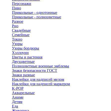
Персонажи
Пиво
Прикольные - однотонные
Прикольные - полноцветные
Разное
Рио
Свадебные
Семейные
Токио
Узоры
Узоры бордюры
Хэллоуин
Цветы и растения
Двухцветные
Полноцветные военные эмблемы
Знаки безопасности ГОСТ
Знаки разные
Наклейки для надписей мелом
Наклейки для надписей маркером
K-POP
Акварельные
Аниме
Детям
Еда
Живопись