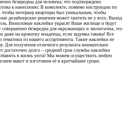
енно безвредны для человека, что подтверждено
отова к нанесению; В комплекте, помимо инструкции по
, чтобы интерьер квартиры был уникальным, чтобы
вные дизайнерские решения может хватить не у всех. Выход
иль. Виниловые наклейки украсят Ваше жилище и будут
у совершенно безвредна для окружающих и экологична, это
даже на кроватку младенца, если задумка такова! Все
и тематики из нашего ассортимента. Такие наклейки не
зу. Для получения отличного результата внимательно
ет достаточно долго – средний срок службы наклейки
 добавить в жизнь уюта! Мы можем осуществить любую
елаем макет и изготовим её в кратчайшие сроки.