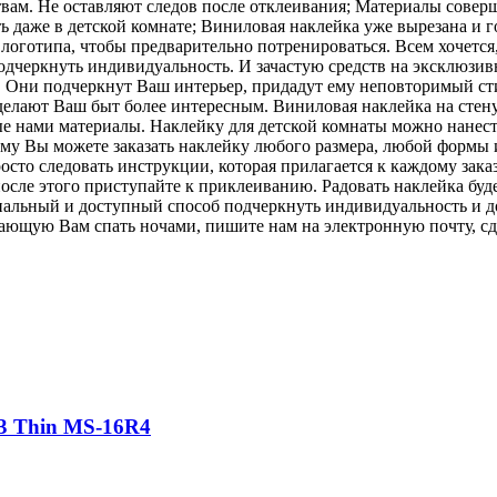
м. Не оставляют следов после отклеивания; Материалы соверш
 даже в детской комнате; Виниловая наклейка уже вырезана и г
логотипа, чтобы предварительно потренироваться. Всем хочется
подчеркнуть индивидуальность. И зачастую средств на эксклюзи
! Они подчеркнут Ваш интерьер, придадут ему неповторимый ст
делают Ваш быт более интересным. Виниловая наклейка на стен
 нами материалы. Наклейку для детской комнаты можно нанести 
ому Вы можете заказать наклейку любого размера, любой формы 
сто следовать инструкции, которая прилагается к каждому зака
после этого приступайте к приклеиванию. Радовать наклейка буд
гинальный и доступный способ подчеркнуть индивидуальность и
 дающую Вам спать ночами, пишите нам на электронную почту, сд
3 Thin MS-16R4