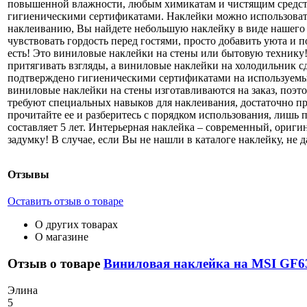
повышенной влажности, любым химикатам и чистящим средства
гигиеническими сертификатами. Наклейки можно использовать
наклеиванию, Вы найдете небольшую наклейку в виде нашего 
чувствовать гордость перед гостями, просто добавить уюта и 
есть! Это виниловые наклейки на стены или бытовую технику
притягивать взгляды, а виниловые наклейки на холодильник с
подтверждено гигиеническими сертификатами на используемые
виниловые наклейки на стены изготавливаются на заказ, поэт
требуют специальных навыков для наклеивания, достаточно про
прочитайте ее и разберитесь с порядком использования, лишь 
составляет 5 лет. Интерьерная наклейка – современный, ори
задумку! В случае, если Вы не нашли в каталоге наклейку, не
Отзывы
Оставить отзыв о товаре
О других товарах
О магазине
Отзыв о товаре
Виниловая наклейка на MSI GF6
Э
лина
5