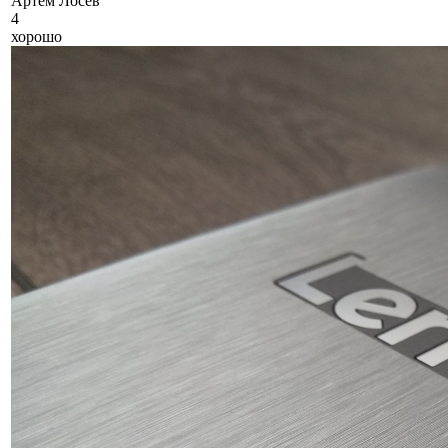
А
ртем Лосев
4
хорошо