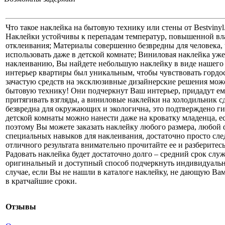
Что такое наклейка на бытовую технику или стены от Bestviny
Наклейки устойчивы к перепадам температур, повышенной вл
отклеивания; Материалы совершенно безвредны для человека
использовать даже в детской комнате; Виниловая наклейка уж
наклеиванию, Вы найдете небольшую наклейку в виде нашего л
интерьер квартиры был уникальным, чтобы чувствовать гордос
зачастую средств на эксклюзивные дизайнерские решения може
бытовую технику! Они подчеркнут Ваш интерьер, придадут е
притягивать взгляды, а виниловые наклейки на холодильник 
безвредна для окружающих и экологична, это подтверждено г
детской комнаты можно нанести даже на кроватку младенца, ес
поэтому Вы можете заказать наклейку любого размера, любой 
специальных навыков для наклеивания, достаточно просто след
отличного результата внимательно прочитайте ее и разберитес
Радовать наклейка будет достаточно долго – средний срок слу
оригинальный и доступный способ подчеркнуть индивидуальн
случае, если Вы не нашли в каталоге наклейку, не дающую Вам
в кратчайшие сроки.
Отзывы