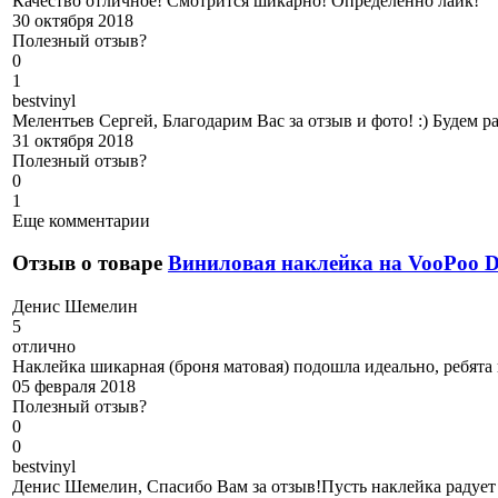
Качество отличное! Смотрится шикарно! Определенно лайк!
30 октября 2018
Полезный отзыв?
0
1
b
estvinyl
Мелентьев Сергей, Благодарим Вас за отзыв и фото! :) Будем 
31 октября 2018
Полезный отзыв?
0
1
Еще комментарии
Отзыв о товаре
Виниловая наклейка на VooPoo
Д
енис Шемелин
5
отлично
Наклейка шикарная (броня матовая) подошла идеально, ребята
05 февраля 2018
Полезный отзыв?
0
0
b
estvinyl
Денис Шемелин, Спасибо Вам за отзыв!Пусть наклейка радует 