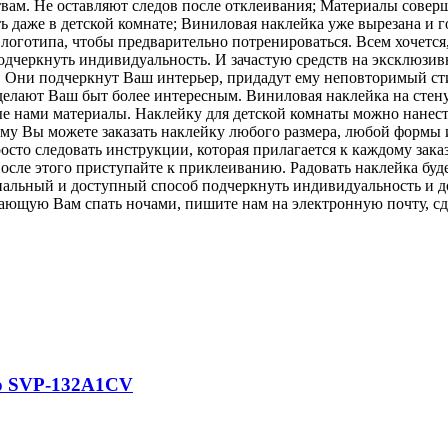
м. Не оставляют следов после отклеивания; Материалы соверш
 даже в детской комнате; Виниловая наклейка уже вырезана и г
логотипа, чтобы предварительно потренироваться. Всем хочется
подчеркнуть индивидуальность. И зачастую средств на эксклюзи
! Они подчеркнут Ваш интерьер, придадут ему неповторимый ст
делают Ваш быт более интересным. Виниловая наклейка на стен
 нами материалы. Наклейку для детской комнаты можно нанести 
ому Вы можете заказать наклейку любого размера, любой формы 
сто следовать инструкции, которая прилагается к каждому зака
после этого приступайте к приклеиванию. Радовать наклейка буд
гинальный и доступный способ подчеркнуть индивидуальность и
 дающую Вам спать ночами, пишите нам на электронную почту, сд
io SVP-132A1CV