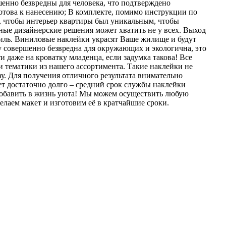
енно безвредны для человека, что подтверждено
отова к нанесению; В комплекте, помимо инструкции по
, чтобы интерьер квартиры был уникальным, чтобы
вные дизайнерские решения может хватить не у всех. Выход
иль. Виниловые наклейки украсят Ваше жилище и будут
у совершенно безвредна для окружающих и экологична, это
даже на кроватку младенца, если задумка такова! Все
и тематики из нашего ассортимента. Такие наклейки не
зу. Для получения отличного результата внимательно
ет достаточно долго – средний срок службы наклейки
 добавить в жизнь уюта! Мы можем осуществить любую
елаем макет и изготовим её в кратчайшие сроки.