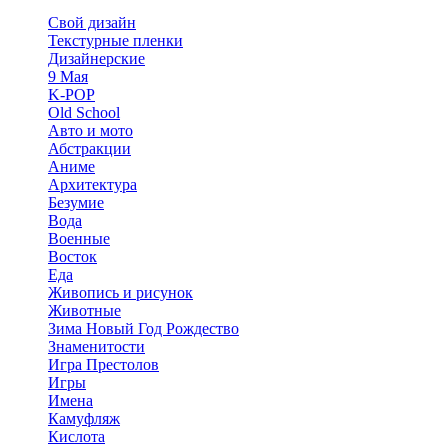
Свой дизайн
Текстурные пленки
Дизайнерские
9 Мая
K-POP
Old School
Авто и мото
Абстракции
Аниме
Архитектура
Безумие
Вода
Военные
Восток
Еда
Живопись и рисунок
Животные
Зима Новый Год Рождество
Знаменитости
Игра Престолов
Игры
Имена
Камуфляж
Кислота