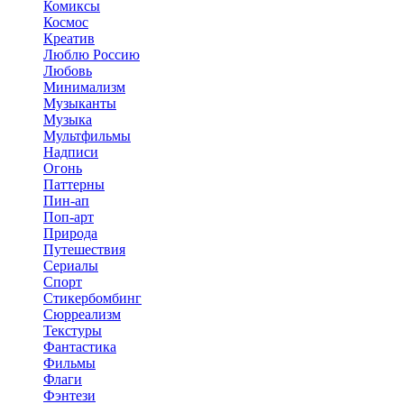
Комиксы
Космос
Креатив
Люблю Россию
Любовь
Минимализм
Музыканты
Музыка
Мультфильмы
Надписи
Огонь
Паттерны
Пин-ап
Поп-арт
Природа
Путешествия
Сериалы
Спорт
Стикербомбинг
Сюрреализм
Текстуры
Фантастика
Фильмы
Флаги
Фэнтези