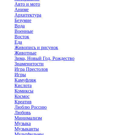
Авто и мото
Аниме
Архитектура
Безумие
Вода
Военные
Восток
Еда
Живопись и рисунок
Животные
Зима, Новый Год, Рождество
Знаменитости
Игра Престолов
Игры
Камуфляж
Кислота
Комиксы
Космос
Креатив
Люблю Россию
Любовь
Минимализм
Музыка
Музыканты
Мультфильмы