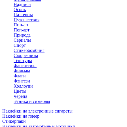
Надписи
Огонь
Паттерны
Путешествия
Пин-ап
Поп-арт
Природа
Сериалы
Спорт
Стикербомбинг
Сюрреализм
Текстуры
Фантастика
Фильмы
Флаги
Фэнтези
Хэллоуин
Цветы
Черепа
Этника и символы
Наклейки на электронные сигареты
Наклейки на плеер
Стикерпаки
Наклейки на автомобиль и мотоцикл