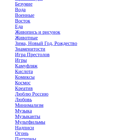
Безумие
Вода
Военные
Восток
Еда
Живопись и рисунок
Животные
Зима, Новый Год, Рождество
Знаменитости
Игра Престолов
Игры
Камуфляж
Кислота
Комиксы
Космос
Креатив
Люблю Россию
Любовь
Минимализм
Музыка
Музыканты
Мультфильмы
Надписи
Огонь
Паттерны