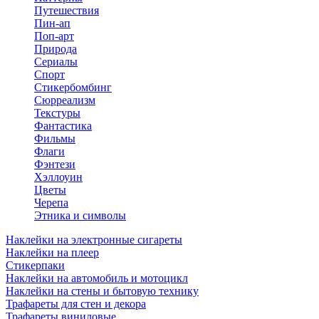
Путешествия
Пин-ап
Поп-арт
Природа
Сериалы
Спорт
Стикербомбинг
Сюрреализм
Текстуры
Фантастика
Фильмы
Флаги
Фэнтези
Хэллоуин
Цветы
Черепа
Этника и символы
Наклейки на электронные сигареты
Наклейки на плеер
Стикерпаки
Наклейки на автомобиль и мотоцикл
Наклейки на стены и бытовую технику
Трафареты для стен и декора
Трафареты виниловые