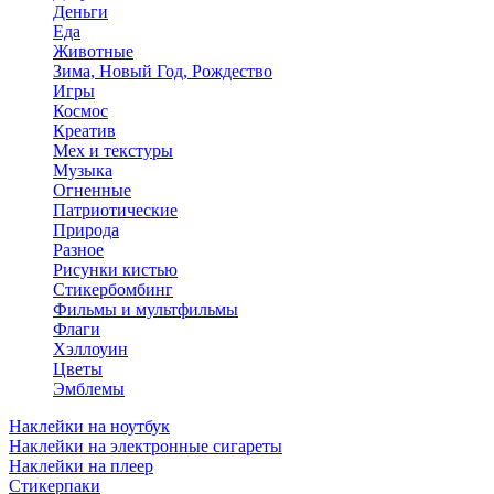
Деньги
Еда
Животные
Зима, Новый Год, Рождество
Игры
Космос
Креатив
Мех и текстуры
Музыка
Огненные
Патриотические
Природа
Разное
Рисунки кистью
Стикербомбинг
Фильмы и мультфильмы
Флаги
Хэллоуин
Цветы
Эмблемы
Наклейки на ноутбук
Наклейки на электронные сигареты
Наклейки на плеер
Стикерпаки