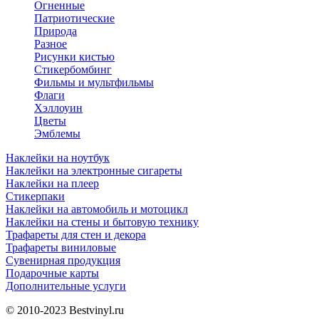
Огненные
Патриотические
Природа
Разное
Рисунки кистью
Стикербомбинг
Фильмы и мультфильмы
Флаги
Хэллоуин
Цветы
Эмблемы
Наклейки на ноутбук
Наклейки на электронные сигареты
Наклейки на плеер
Стикерпаки
Наклейки на автомобиль и мотоцикл
Наклейки на стены и бытовую технику
Трафареты для стен и декора
Трафареты виниловые
Сувенирная продукция
Подарочные карты
Дополнительные услуги
© 2010-2023
Bestvinyl.ru