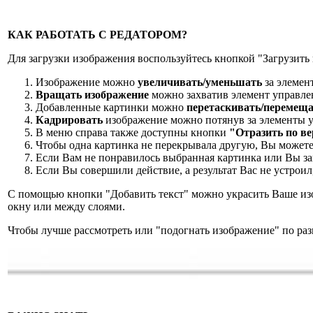
КАК РАБОТАТЬ С РЕДАТОРОМ?
Для загрузки изображения воспользуйтесь кнопкой "Загрузит
Изображение можно
увеличивать/уменьшать
за элемен
Вращать изображение
можно захватив элемент управле
Добавленные картинки можно
перетаскивать/перемещ
Кадрировать
изображение можно потянув за элементы 
В меню справа также доступны кнопки
"Отразить по ве
Чтобы одна картинка не перекрывала другую, Вы может
Если Вам не понравилось выбранная картинка или Вы з
Если Вы совершили действие, а результат Вас не устрои
С помощью кнопки "Добавить текст" можно украсить Ваше изо
окну или между слоями.
Чтобы лучше рассмотреть или "подогнать изображение" по раз