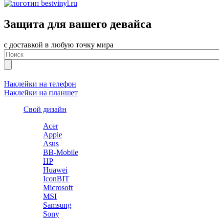
Защита для вашего девайса
с доставкой в любую точку мира
Наклейки на телефон
Наклейки на планшет
Свой дизайн
Acer
Apple
Asus
BB-Mobile
HP
Huawei
IconBIT
Microsoft
MSI
Samsung
Sony