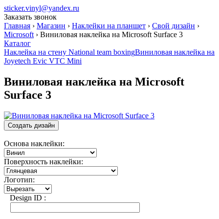
sticker.vinyl@yandex.ru
Заказать звонок
Главная
›
Магазин
›
Наклейки на планшет
›
Свой дизайн
›
Microsoft
›
Виниловая наклейка на Microsoft Surface 3
Каталог
Наклейка на стену National team boxing
Виниловая наклейка на
Joyetech Evic VTC Mini
Виниловая наклейка на Microsoft
Surface 3
Создать дизайн
Основа наклейки:
Поверхность наклейки:
Логотип:
Design ID
: